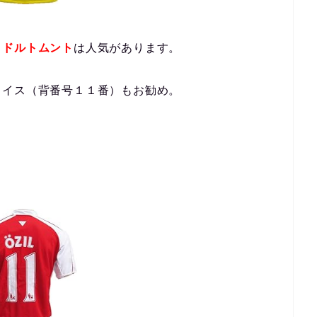
、
ドルトムント
は人気があります。
ロイス（背番号１１番）もお勧め。