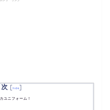
ポンサーリンク
目次
[
]
hide
カユニフォーム！