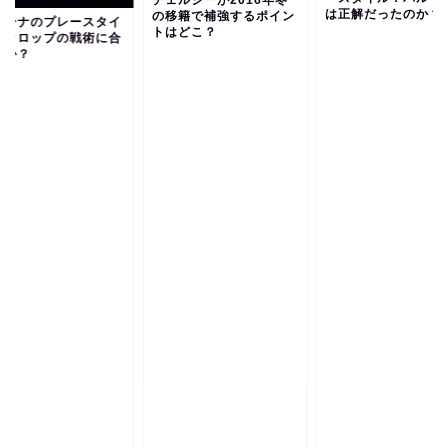
チェルシーが2016年冬
は正解だったのか？
の移籍で補強するポイン
ラーナのプレースタイ
トはどこ？
はクロップの戦術に合
のか？