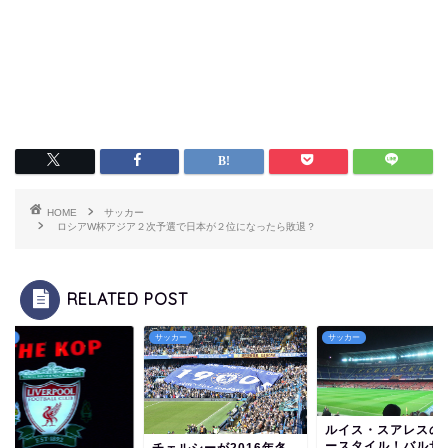
HOME
サッカー
ロシアW杯アジア２次予選で日本が２位になったら敗退？
RELATED POST
カー
サッカー
サッカー
ルイス・スアレスの
ースタイル！バルサ